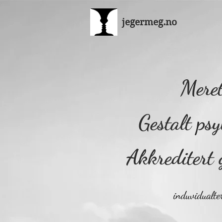
jegermeg.no
Mere
Gestalt p
Akkreditert
induvidualte