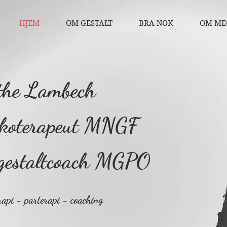
HJEM
OM GESTALT
BRA NOK
OM ME
the Lambech
sykoterapeut MNGF
 gestaltcoach MGPO
rapi - parterapi - coaching